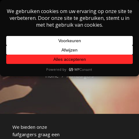
Skip
to
content
Hamburgers
Home
Hamburgers
We bieden onze
fuifgangers graag een