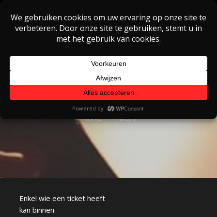
Skip
to
content
Inkom
Home
Inkom
Enkel wie een ticket heeft
kan binnen.