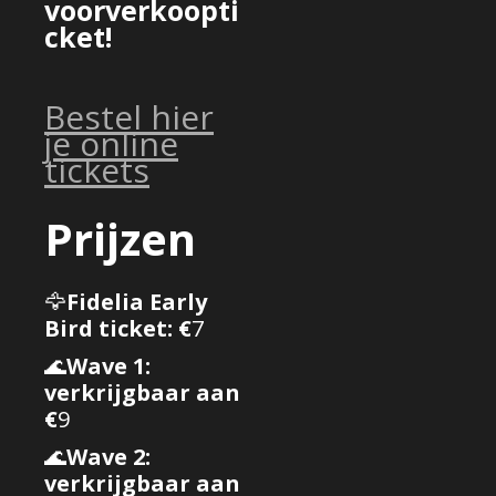
voorverkoopti
cket!
Bestel hier
je online
tickets
Prijzen
🦅
Fidelia Early
Bird ticket: €
7
🌊
Wave 1:
verkrijgbaar aan
€
9
🌊
Wave 2:
verkrijgbaar aan