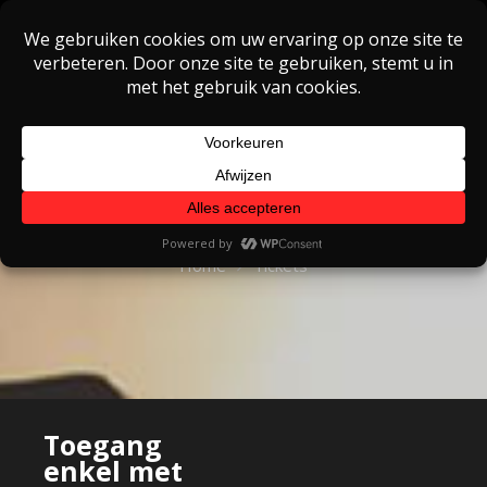
Skip
to
content
Tickets
Home
Tickets
Toegang
enkel met