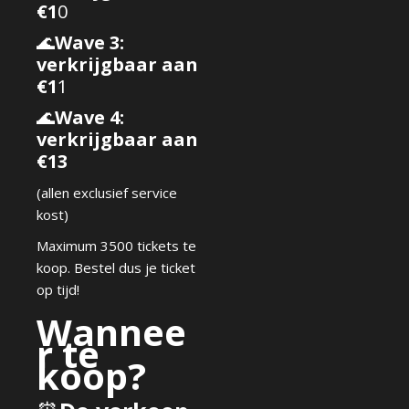
€1
0
🌊
Wave 3:
verkrijgbaar aan
€1
1
🌊
Wave 4:
verkrijgbaar aan
€13
(allen exclusief service
kost)
Maximum 3500 tickets te
koop. Bestel dus je ticket
op tijd!
Wannee
r te
koop?